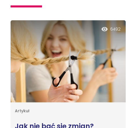
6492
Artykuł
Jak nie bać się zmian?