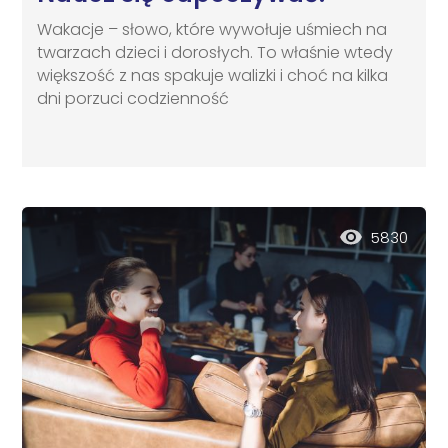
Wakacje – słowo, które wywołuje uśmiech na
twarzach dzieci i dorosłych. To właśnie wtedy
większość z nas spakuje walizki i choć na kilka
dni porzuci codzienność
5830