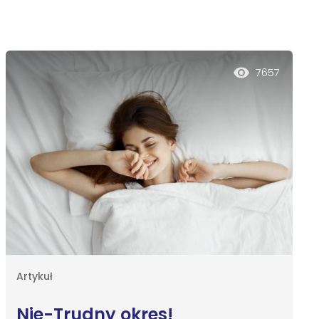
7657
Artykuł
Nie-Trudny okres!