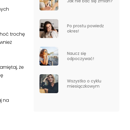
Jak nie bać się zmian?
nych
Po prostu powiedz
okres!
choć trochę
ównież
Naucz się
odpoczywać!
amiętaj, że
ię
Wszystko o cyklu
miesiączkowym
j na