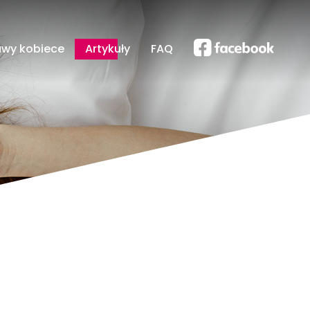
awy kobiece
Artykuły
FAQ