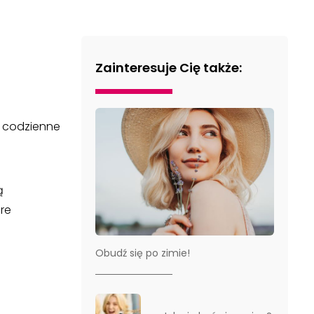
Zainteresuje Cię także:
h codzienne
ą
re
Obudź się po zimie!