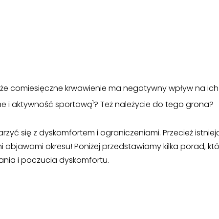
aje, że comiesięczne krwawienie ma negatywny wpływ na ic
1
ne i aktywność sportową
? Też należycie do tego grona?
jarzyć się z dyskomfortem i ograniczeniami. Przecież istniej
 objawami okresu! Poniżej przedstawiamy kilka porad, któ
nia i poczucia dyskomfortu.