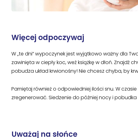
Więcej odpoczywaj
W „te dni” wypoczynek jest wyjątkowo ważny dla Two
zawinięta w ciepły koc, weź książkę w dłoń. Znajdź chw
pobudza układ krwionośny! Nie chcesz chyba, by krwa
Pamiętaj również o odpowiedniej ilości snu. W czasie
zregenerować. Siedzenie do później nocy i pobudk
Uważaj na słońce