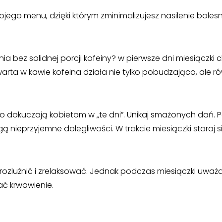
ego menu, dzięki którym zminimalizujesz nasilenie boles
a bez solidnej porcji kofeiny? w pierwsze dni miesiączki 
awarta w kawie kofeina działa nie tylko pobudzająco, ale r
to dokuczają kobietom w „te dni”. Unikaj smażonych dań. P
ieprzyjemne dolegliwości. W trakcie miesiączki staraj s
rozluźnić i zrelaksować. Jednak podczas miesiączki uważa
ać krwawienie.