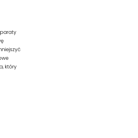
eparaty
wę
mniejszyć
towe
, który