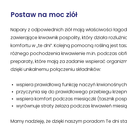
Postaw na moc ziół
Napary z odpowiednich ziół mają właściwości łagodz
zawierające krwawnik pospolity, który działa rozlu
komfortu w „te dni”. Kolejną pomocną rośliną jest tas
różnego pochodzenia krwawienie m.in. podczas obf
preparaty, które mają za zadanie wspierać organizm
dzięki unikalnemu połączeniu składników:
wspiera prawidłową funkcję naczyń krwionośnych (
przyczynia się do prawidłowego przebiegu krzepnię
wspiera komfort podczas miesiączki (tasznik pospo
wyrównuje straty żelaza podczas krwawień miesią
Mamy nadzieję, że dzięki naszym poradom Te dni sta