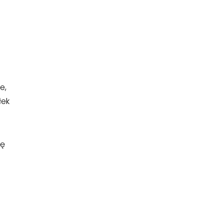
e,
łek
ię