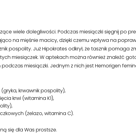
ące wiele dolegliwości. Podczas miesiączki sięgnij po pr
źniająco na mięśnie macicy, dzięki czemu wpływa na popra
znik pospolity. Już Hipokrates odkrył, że tasznik pomaga z
itych miesiączek. W aptekach można również znaleźć go
 podczas miesiączki. Jednym z nich jest Hemorigen femina
gryka, krwawnik pospolity),
cia krwi (witamina K1),
lity),
czkowych (żelazo, witamina C).
ną się dla Was prostsze.