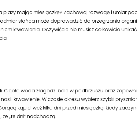
 na plaży mając miesiączkę? Zachowaj rozwagę i umiar po
”. Nadmiar słońca może doprowadzić do przegrzania organ
iem krwawienia. Oczywiście nie musisz całkowicie unikać
ia.
eli. Ciepła woda złagodzi bóle w podbrzuszu oraz zapewni
nasili krwawienie. W czasie okresu wybierz szybki prysznic
orącą kąpiel weź kilka dni przed miesiączką, kiedy zaczy
 że „te dni” nadchodzą.