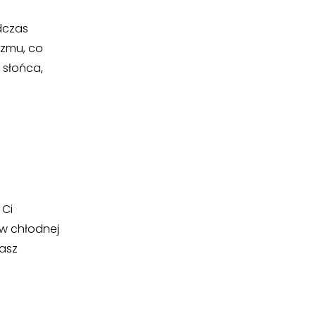
dczas
izmu, co
 słońca,
 Ci
 w chłodnej
nasz