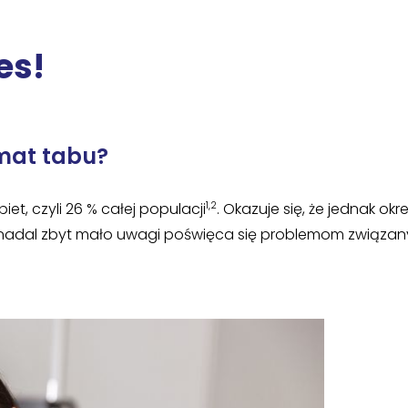
es!
mat tabu?
1,2
et, czyli 26 % całej populacji
. Okazuje się, że jednak okr
u nadal zbyt mało uwagi poświęca się problemom związa