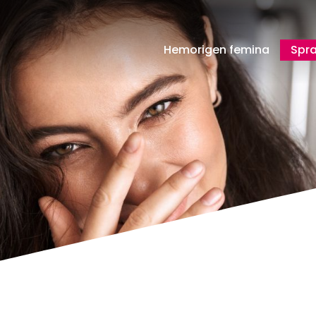
Hemorigen femina
Spr