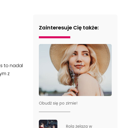
Zainteresuje Cię także:
es to nadal
nym z
Obudź się po zimie!
Rola żelaza w